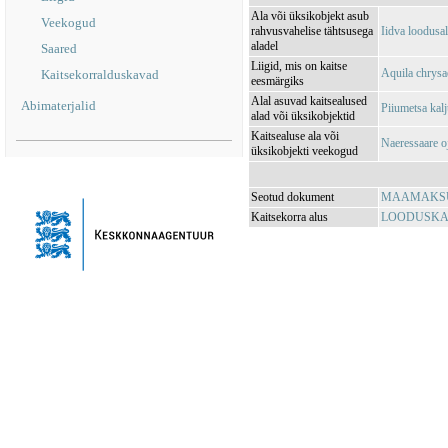
Ala või üksikobjekt asub
Veekogud
rahvusvahelise tähtsusega
Iidva loodus
aladel
Saared
Liigid, mis on kaitse
Aquila chrysa
Kaitsekorralduskavad
eesmärgiks
Alal asuvad kaitsealused
Abimaterjalid
Piiumetsa kal
alad või üksikobjektid
Kaitsealuse ala või
Naeressaare 
üksikobjekti veekogud
Seotud dokument
MAAMAKSUSE
Kaitsekorra alus
LOODUSKAIT