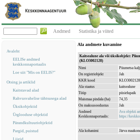
Andmed
Statistika ja viited
Ala andmete kuvamine
Avaleht
Kaitsealune ala või üksikobjekt: Pii
EELISe andmed
(KLO3002128)
keskkonnaportaalis
Nimi
Piiumetsa kal
Loe siit "Mis on EELIS?"
On registriobjekt
Jah
KKR kood
KLO3002128
Otsing ja artiklid
Ala staatus
kaitsealune
Kaitstavad alad
Tüüp
püsielupaik
Rahvusvahelise tähtsusega alad
Maismaa pindala (ha)
74,35
On maksusoodustus
Jah
Üksikobjektid
Andmed
Ava objekti 
Ürglooduse objektid
Keskkonnaportaalis:
https://keskko
Pärandkultuuriobjektid
Pargid, puistud
Ala kohanimi
Järva maakond
Liigid